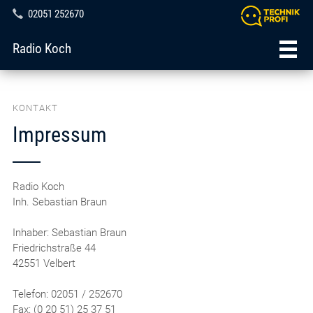
02051 252670
Radio Koch
KONTAKT
Impressum
Radio Koch
Inh. Sebastian Braun
Inhaber: Sebastian Braun
Friedrichstraße 44
42551 Velbert
Telefon: 02051 / 252670
Fax: (0 20 51) 25 37 51